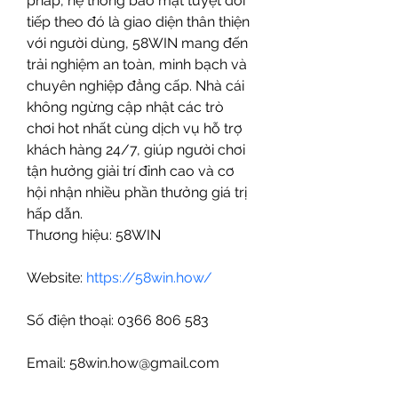
pháp, hệ thống bảo mật tuyệt đối 
tiếp theo đó là giao diện thân thiện 
với người dùng, 58WIN mang đến 
trải nghiệm an toàn, minh bạch và 
chuyên nghiệp đẳng cấp. Nhà cái 
không ngừng cập nhật các trò 
chơi hot nhất cùng dịch vụ hỗ trợ 
khách hàng 24/7, giúp người chơi 
tận hưởng giải trí đỉnh cao và cơ 
hội nhận nhiều phần thưởng giá trị 
hấp dẫn.
Thương hiệu: 58WIN
Website: 
https://58win.how/
Số điện thoại: 0366 806 583
Email: 58win.how@gmail.com