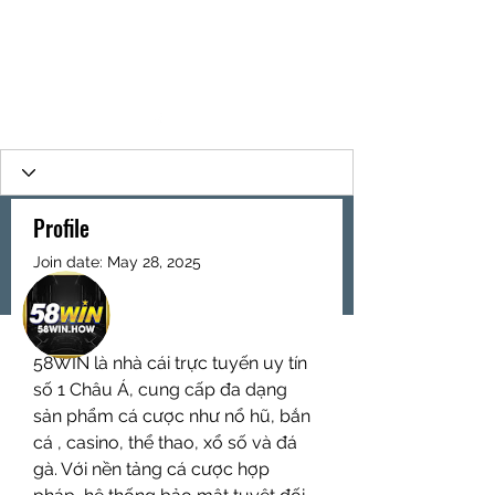
Profile
Join date: May 28, 2025
More actions
Follow
About
58WIN là nhà cái trực tuyến uy tín 
58win
số 1 Châu Á, cung cấp đa dạng 
sản phẩm cá cược như nổ hũ, bắn 
cá , casino, thể thao, xổ số và đá 
gà. Với nền tảng cá cược hợp 