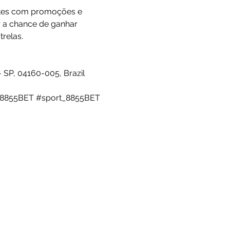
ntes com promoções e 
r a chance de ganhar 
relas.
- SP, 04160-005, Brazil
o8855BET #sport_8855BET