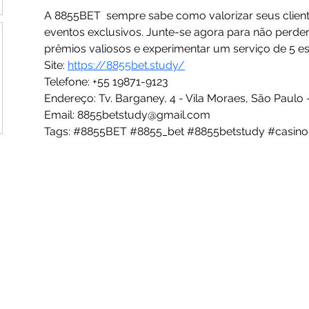
A 8855BET  sempre sabe como valorizar seus clie
eventos exclusivos. Junte-se agora para não perde
prêmios valiosos e experimentar um serviço de 5 est
Site: 
https://8855bet.study/
Telefone: +55 19871-9123
Endereço: Tv. Barganey, 4 - Vila Moraes, São Paulo 
Email: 8855betstudy@gmail.com
Tags: #8855BET #8855_bet #8855betstudy #casin
Newsletter Signup