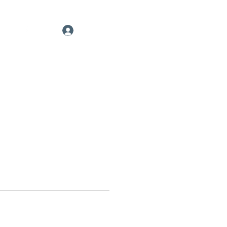
Log In