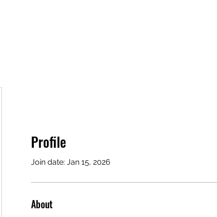
Shop
Info
Contact
Profile
Join date: Jan 15, 2026
About