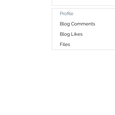
Profile
Blog Comments
Blog Likes
Files