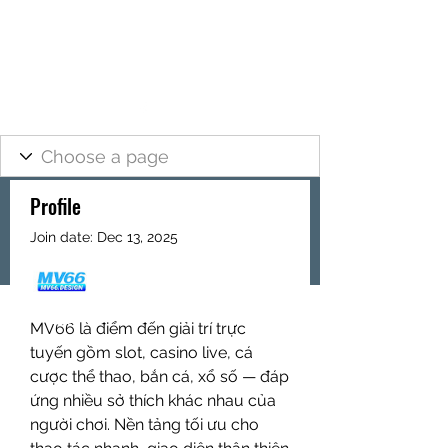
Profile
Join date: Dec 13, 2025
More actions
Follow
About
MV66 là điểm đến giải trí trực 
Mv66design
tuyến gồm slot, casino live, cá 
cược thể thao, bắn cá, xổ số — đáp 
ứng nhiều sở thích khác nhau của 
người chơi. Nền tảng tối ưu cho 