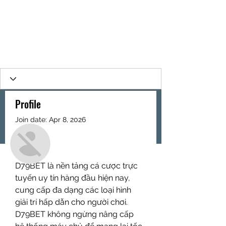
Profile
Join date: Apr 8, 2026
More actions
Follow
About
D79BET là nền tảng cá cược trực 
D79BET
tuyến uy tín hàng đầu hiện nay, 
cung cấp đa dạng các loại hình 
giải trí hấp dẫn cho người chơi. 
D79BET không ngừng nâng cấp 