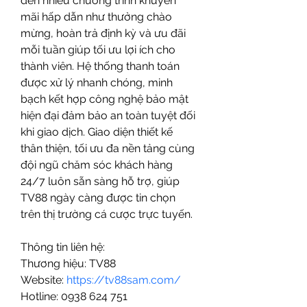
đến nhiều chương trình khuyến 
mãi hấp dẫn như thưởng chào 
mừng, hoàn trả định kỳ và ưu đãi 
mỗi tuần giúp tối ưu lợi ích cho 
thành viên. Hệ thống thanh toán 
được xử lý nhanh chóng, minh 
bạch kết hợp công nghệ bảo mật 
hiện đại đảm bảo an toàn tuyệt đối 
khi giao dịch. Giao diện thiết kế 
thân thiện, tối ưu đa nền tảng cùng 
đội ngũ chăm sóc khách hàng 
24/7 luôn sẵn sàng hỗ trợ, giúp 
TV88 ngày càng được tin chọn 
trên thị trường cá cược trực tuyến.
Thông tin liên hệ:
Thương hiệu: TV88
Website: 
https://tv88sam.com/
Hotline: 0938 624 751