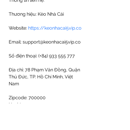
Thông tin liên hệ:
Thương hiệu: Kèo Nhà Cái
Website: 
https://keonhacai5vip.co
Email: support@keonhacai5vip.co
Số điện thoại: (+84) 933 555 777
Địa chỉ: 78 Phạm Văn Đồng, Quận 
Thủ Đức, TP. Hồ Chí Minh, Việt 
Nam
Zipcode: 700000
Hashtag:
#keonhacai #keonhacai5vipco 
#soikeobongda #tylekebongda 
#trangchukeonhacai