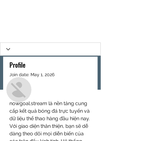
Profile
Join date: May 1, 2026
More actions
Follow
About
nowgoal.stream là nền tảng cung 
Now Goal
cấp kết quả bóng đá trực tuyến và 
dữ liệu thể thao hàng đầu hiện nay. 
Với giao diện thân thiện, bạn sẽ dễ 
dàng theo dõi mọi diễn biến của 