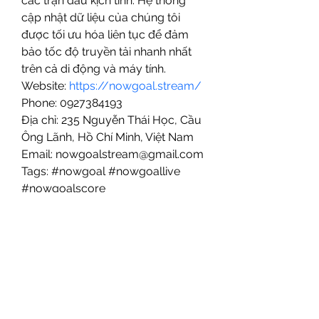
các trận đấu kịch tính. Hệ thống 
cập nhật dữ liệu của chúng tôi 
được tối ưu hóa liên tục để đảm 
bảo tốc độ truyền tải nhanh nhất 
trên cả di động và máy tính.
Website: 
https://nowgoal.stream/
Phone: 0927384193
Địa chỉ: 235 Nguyễn Thái Học, Cầu 
Ông Lãnh, Hồ Chí Minh, Việt Nam
Email: nowgoalstream@gmail.com
Tags: #nowgoal #nowgoallive 
#nowgoalscore 
#nowgoallivescore 
#nowgoalstream
Newsletter Signup