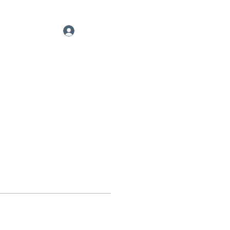
Log In