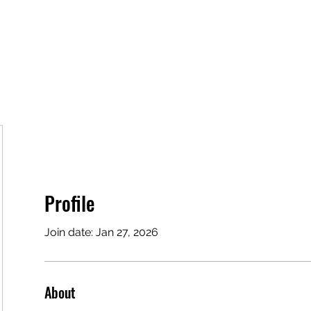
Shop
Info
Contact
Profile
Join date: Jan 27, 2026
About