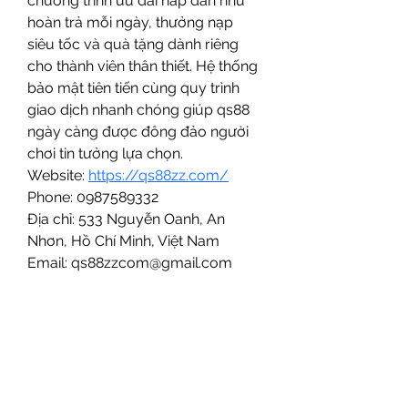
chương trình ưu đãi hấp dẫn như 
hoàn trả mỗi ngày, thưởng nạp 
siêu tốc và quà tặng dành riêng 
cho thành viên thân thiết. Hệ thống 
bảo mật tiên tiến cùng quy trình 
giao dịch nhanh chóng giúp qs88 
ngày càng được đông đảo người 
chơi tin tưởng lựa chọn.
Website: 
https://qs88zz.com/
Phone: 0987589332
Địa chỉ: 533 Nguyễn Oanh, An 
Nhơn, Hồ Chí Minh, Việt Nam
Email: qs88zzcom@gmail.com
Tags: #qs88 #qs88zzcom 
#dangnhapqs88 #dangkyqs88 
#trangchuqs88 #nhacaiqs88
Newsletter Signup