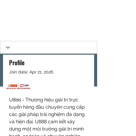
Profile
Join date: Apr 21, 2026
More actions
Follow
About
U888 - Thương hiệu giải trí trực 
U888
tuyến hàng đầu chuyên cung cấp 
các giải pháp trải nghiệm đa dạng 
và hiện đại. U888 cam kết xây 
dựng một môi trường giải trí minh 