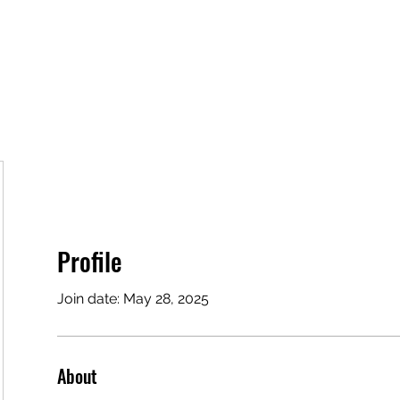
Shop
Info
Contact
Profile
Join date: May 28, 2025
About