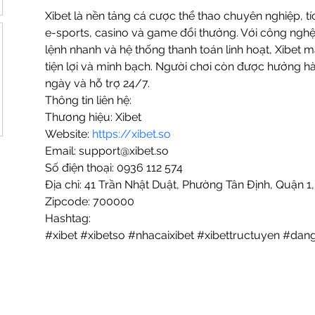
Xibet là nền tảng cá cược thể thao chuyên nghiệp, t
e-sports, casino và game đổi thưởng. Với công nghệ
lệnh nhanh và hệ thống thanh toán linh hoạt, Xibet 
tiện lợi và minh bạch. Người chơi còn được hưởng h
ngày và hỗ trợ 24/7.
Thông tin liên hệ:
Thương hiệu: Xibet
Website: 
https://xibet.so
Email: support@xibet.so
Số điện thoại: 0936 112 574
Địa chỉ: 41 Trần Nhật Duật, Phường Tân Định, Quận 1,
Zipcode: 700000
Hashtag:
#xibet #xibetso #nhacaixibet #xibettructuyen #dang
Newsletter Signup