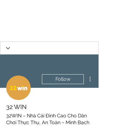
More actions
Follow
32 WIN
32WIN – Nhà Cái Đỉnh Cao Cho Dân
Chơi Thực Thụ, An Toàn – Minh Bạch