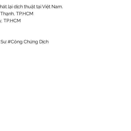
át lại dịch thuật tại Việt Nam.
h Thạnh, TP.HCM
y, TP.HCM
 Sư #Công Chứng Dịch 