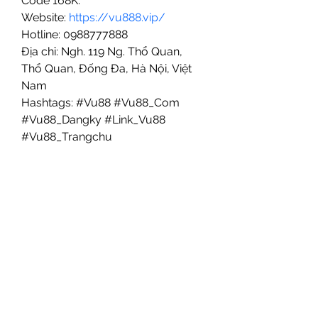
Code 168K.
Website: 
https://vu888.vip/
Hotline: 0988777888
Địa chỉ: Ngh. 119 Ng. Thổ Quan, 
Thổ Quan, Đống Đa, Hà Nội, Việt 
Nam
Hashtags: #Vu88 #Vu88_Com 
#Vu88_Dangky #Link_Vu88 
#Vu88_Trangchu 
#Vu88_Dangnhap #Vu88_Game
Newsletter Signup
Subscribe now
©2025 by Roban Model Limited