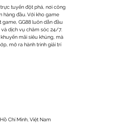
trực tuyến đột phá, nơi công 
ên hàng đầu. Với kho game 
lot game, GG88 luôn dẫn đầu 
 và dịch vụ chăm sóc 24/7. 
 khuyến mãi siêu khủng, mà 
, mở ra hành trình giải trí 
. Hồ Chí Minh, Việt Nam