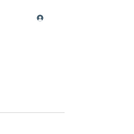
Log In