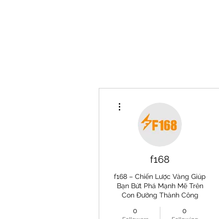
Home
More actions
f168
f168 – Chiến Lược Vàng Giúp
Bạn Bứt Phá Mạnh Mẽ Trên
Con Đường Thành Công
0
0